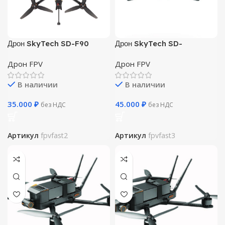
Дрон SkyTech SD-F90
Дрон SkyTech SD-
F90(складывающийся)
Дрон FPV
Дрон FPV
В наличии
В наличии
35.000
₽
45.000
₽
без НДС
без НДС
Артикул
fpvfast2
Артикул
fpvfast3