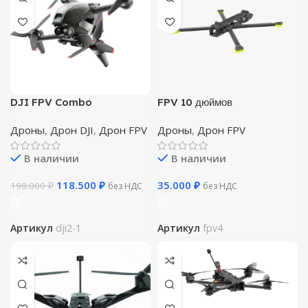
DJI FPV Combo
FPV 10 дюймов
Дроны
,
Дрон DJI
,
Дрон FPV
Дроны
,
Дрон FPV
В наличии
В наличии
118.500
₽
35.000
₽
198.000
₽
без НДС
без НДС
Артикул
dji2-1
Артикул
fpv4