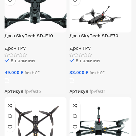
Дрон SkyTech SD-F10
Дрон SkyTech SD-F70
Дрон FPV
Дрон FPV
В наличии
В наличии
49.000
₽
33.000
₽
без НДС
без НДС
Артикул
fpvfast6
Артикул
fpvfast1