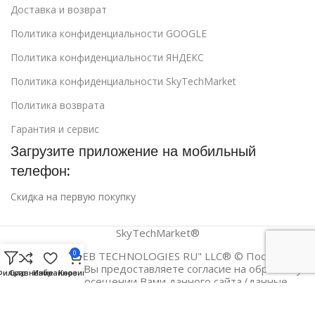
Доставка и возврат
Политика конфиденциальности GOOGLE
Политика конфиденциальности ЯНДЕКС
Политика конфиденциальности SkyTechMarket
Политика возврата
Гарантия и сервис
Загрузите приложение на мобильный
телефон:
Скидка на первую покупку
SkyTechMarket®
0
"E-COMM WEB TECHNOLOGIES RU" LLC® © Посещая
данный сайт, Вы предоставляете согласие на обработку
Фильтр
Сравнение
Избранное
Корзина
данных о посещении Вами данного сайта (данные
cookies и иные пользовательские данные). Указанные
данные могут быть использованы для их последующей