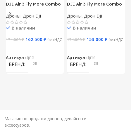
DJI Air 3 Fly More Combo
DJI Air 3 Fly More Combo
D
(Пульт DJI RC 2)
(Пульт DJI RC-N2)
Дроны
,
Дрон DJI
Дроны
,
Дрон DJI
Д
В наличии
В наличии
162.500
₽
153.000
₽
174.000
₽
174.000
₽
1
без НДС
без НДС
Артикул
dji15
Артикул
dji16
А
БРЕНД
DJI
БРЕНД
DJI
Магазин по продажи дронов, девайсов и
аксессуаров.