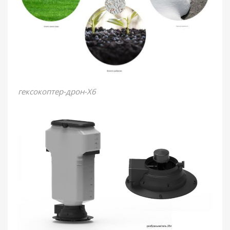
гексокоптер-дрон-Х6