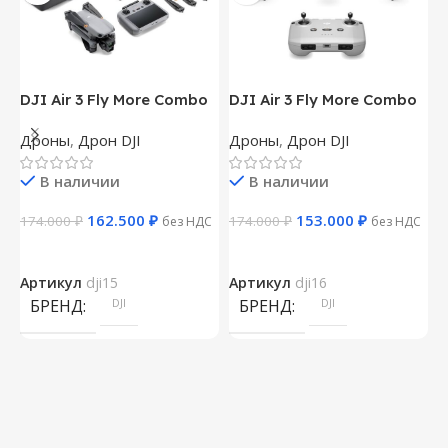
DJI Air 3 Fly More Combo
DJI Air 3 Fly More Combo
D
(Пульт DJI RC 2)
(Пульт DJI RC-N2)
Дроны
,
Дрон DJI
Дроны
,
Дрон DJI
Д
В наличии
В наличии
162.500
₽
153.000
₽
174.000
₽
174.000
₽
1
без НДС
без НДС
Артикул
dji15
Артикул
dji16
А
БРЕНД
DJI
БРЕНД
DJI