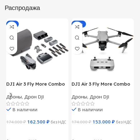
Распродажа
-7%
-12%
DJI Air 3 Fly More Combo
DJI Air 3 Fly More Combo
D
(Пульт DJI RC 2)
(Пульт DJI RC-N2)
Дроны
,
Дрон DJI
Дроны
,
Дрон DJI
Д
В наличии
В наличии
162.500
₽
153.000
₽
174.000
₽
174.000
₽
1
без НДС
без НДС