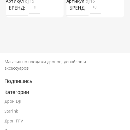
Артикул
dji15
Артикул
dji16
А
БРЕНД
DJI
БРЕНД
DJI
Магазин по продажи дронов, девайсов и
аксессуаров.
Подпишись
Категории
Дрон DJI
Starlink
Дрон FPV