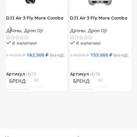
DJI Air 3 Fly More Combo
DJI Air 3 Fly More Combo
D
(Пульт DJI RC 2)
(Пульт DJI RC-N2)
Дроны
,
Дрон DJI
Дроны
,
Дрон DJI
Д
В наличии
В наличии
162.500
₽
153.000
₽
174.000
₽
174.000
₽
1
без НДС
без НДС
Артикул
dji15
Артикул
dji16
А
БРЕНД
DJI
БРЕНД
DJI